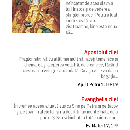
neîncetat de acea slavă a
lui Hristos și de vederea
sfinților proroci, Petru a luat
îndrăzneală și a
zis: Doamne, bine este nouă
să...
Apostolul zilei
Fraților, siliți-vă cu atât mai mult să faceți temeinice și
chemarea și alegerea voastră, de vreme ce, făcând
acestea, nu veți greși niciodată. Că așa vi se va da cu
bogăție...
Ap. II Petru 1, 10-19
Evanghelia zilei
În vremea aceea a luat Iisus cu Sine pe Petru și pe Iacov
și pe Ioan, fratele lui, și i-a dus într-un munte înalt, de o
parte. Și S-a schimbat la față înaintea lor...
Ev. Matei 17, 1-9